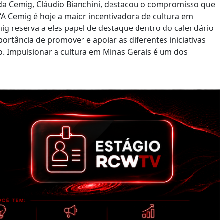
da Cemig, Cláudio Bianchini, destacou o compromisso que
A Cemig é hoje a maior incentivadora de cultura em
mig reserva a eles papel de destaque dentro do calendário
tância de promover e apoiar as diferentes iniciativas
do. Impulsionar a cultura em Minas Gerais é um dos