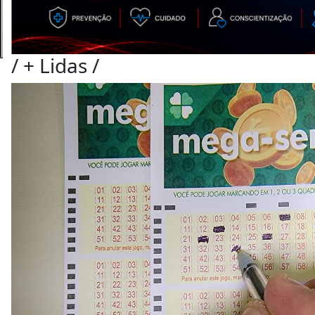
/
+ Lidas
/