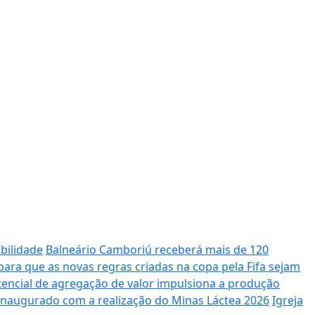
bilidade
Balneário Camboriú receberá mais de 120
ara que as novas regras criadas na copa pela Fifa sejam
potencial de agregação de valor impulsiona a produção
 inaugurado com a realização do Minas Láctea 2026
Igreja