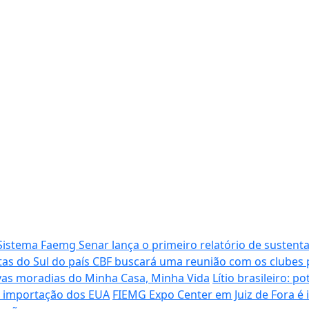
Sistema Faemg Senar lança o primeiro relatório de sustenta
tas do Sul do país
CBF buscará uma reunião com os clubes p
vas moradias do Minha Casa, Minha Vida
Lítio brasileiro: 
de importação dos EUA
FIEMG Expo Center em Juiz de Fora é