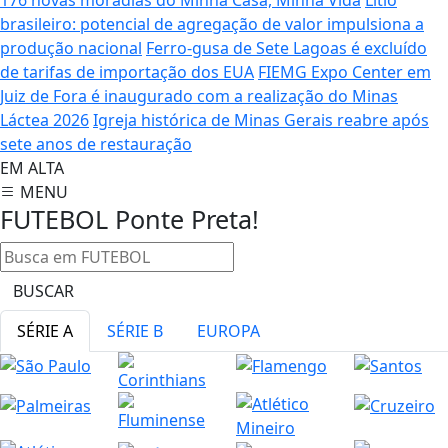
brasileiro: potencial de agregação de valor impulsiona a
produção nacional
Ferro-gusa de Sete Lagoas é excluído
de tarifas de importação dos EUA
FIEMG Expo Center em
Juiz de Fora é inaugurado com a realização do Minas
Láctea 2026
Igreja histórica de Minas Gerais reabre após
sete anos de restauração
EM ALTA
MENU
FUTEBOL
Ponte Preta!
BUSCAR
SÉRIE A
SÉRIE B
EUROPA