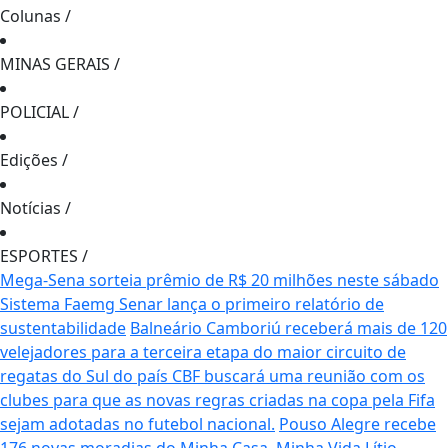
Colunas
/
MINAS GERAIS
/
POLICIAL
/
Edições
/
Notícias
/
ESPORTES
/
Mega-Sena sorteia prêmio de R$ 20 milhões neste sábado
Sistema Faemg Senar lança o primeiro relatório de
sustentabilidade
Balneário Camboriú receberá mais de 120
velejadores para a terceira etapa do maior circuito de
regatas do Sul do país
CBF buscará uma reunião com os
clubes para que as novas regras criadas na copa pela Fifa
sejam adotadas no futebol nacional.
Pouso Alegre recebe
176 novas moradias do Minha Casa, Minha Vida
Lítio