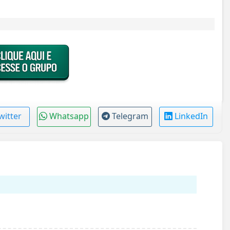
witter
Whatsapp
Telegram
LinkedIn