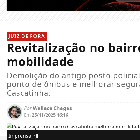
JUIZ DE FORA
Revitalização no bair
mobilidade
Demolição do antigo posto policia
ponto de ônibus e melhorar segura
Cascatinha.
Por
Wallace Chagas
Em
25/11/2025 16:16
Imprensa PJF