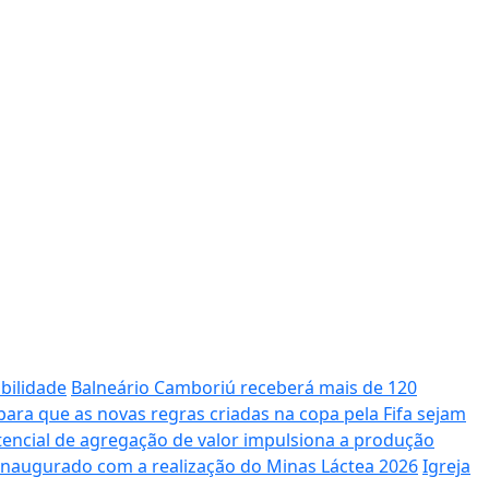
bilidade
Balneário Camboriú receberá mais de 120
ara que as novas regras criadas na copa pela Fifa sejam
potencial de agregação de valor impulsiona a produção
 inaugurado com a realização do Minas Láctea 2026
Igreja