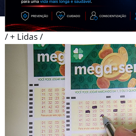
/
+ Lidas
/