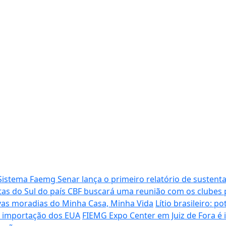
Sistema Faemg Senar lança o primeiro relatório de sustenta
tas do Sul do país
CBF buscará uma reunião com os clubes p
vas moradias do Minha Casa, Minha Vida
Lítio brasileiro: 
de importação dos EUA
FIEMG Expo Center em Juiz de Fora é