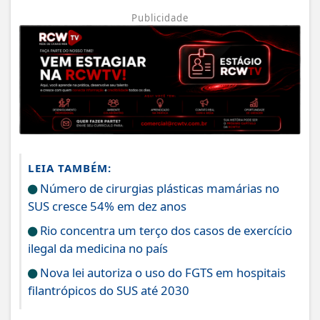
Publicidade
LEIA TAMBÉM:
Número de cirurgias plásticas mamárias no
SUS cresce 54% em dez anos
Rio concentra um terço dos casos de exercício
ilegal da medicina no país
Nova lei autoriza o uso do FGTS em hospitais
filantrópicos do SUS até 2030