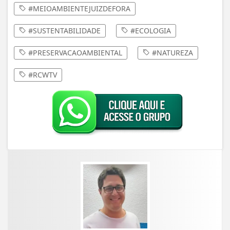
#MEIOAMBIENTEJUIZDEFORA
#SUSTENTABILIDADE
#ECOLOGIA
#PRESERVACAOAMBIENTAL
#NATUREZA
#RCWTV