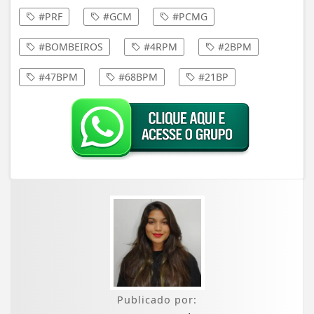
#PRF
#GCM
#PCMG
#BOMBEIROS
#4RPM
#2BPM
#47BPM
#68BPM
#21BP
Publicado por: