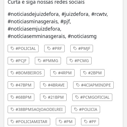
Curta e siga nossas redes sociais
#noticiasdejuizdefora, #juizdefora, #rcwtv,
#noticiasminasgerais, #pjf,
#notíciasemjuizdefora,
#notíciasemminasgerais, #noticiasmg
#POLICIAL
#PRF
#PMJF
#PCJF
#PMMG
#PCMG
#BOMBEIROS
#4RPM
#2BPM
#47BPM
#4BRAVE
#4CIAPMINDPE
#68BPM
#21BPM
#PCMGOFICIAL
#38BPMSAOJOAODELREI
#POLICIA
#POLICIAMIITAR
#PM
#PF