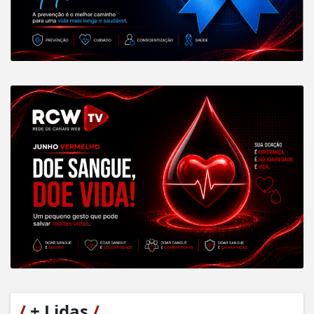
/
+ Lidas
/