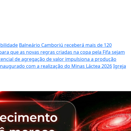
bilidade
Balneário Camboriú receberá mais de 120
ara que as novas regras criadas na copa pela Fifa sejam
potencial de agregação de valor impulsiona a produção
 inaugurado com a realização do Minas Láctea 2026
Igreja