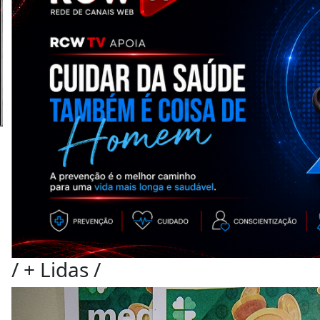
/
+ Lidas
/