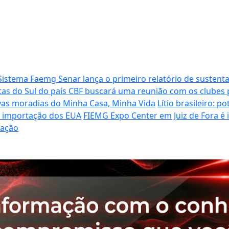
Sistema Faemg Senar lança o primeiro relatório de sustenta
tas do Sul do país
CBF buscará uma reunião com os clubes p
vas moradias do Minha Casa, Minha Vida
Lítio brasileiro: 
de importação dos EUA
FIEMG Expo Center em Juiz de Fora é
ração