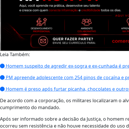
Leia Também:
Homem suspeito de agredir ex-sogra e ex-cunhada é preso
PM apreende adolescente com 254 pinos de cocaína e 
Homem é preso após furtar picanha, chocolates e outro
De acordo com a corporação, os militares localizaram o al
cumprimento do mandado.
Após ser informado sobre a decisão da Justiça, o homem rec
ocorreu sem resistência e não houve necessidade do uso 