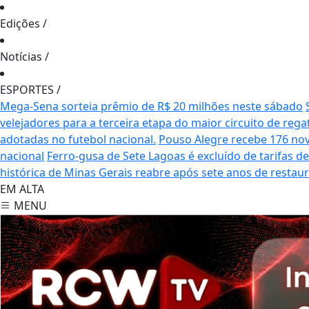
Edições
/
Notícias
/
ESPORTES
/
Mega-Sena sorteia prêmio de R$ 20 milhões neste sábado
velejadores para a terceira etapa do maior circuito de rega
adotadas no futebol nacional.
Pouso Alegre recebe 176 no
nacional
Ferro-gusa de Sete Lagoas é excluído de tarifas 
histórica de Minas Gerais reabre após sete anos de restau
EM ALTA
MENU