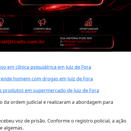
 em clínica psiquiátrica em Juiz de Fora
prende homem com drogas em Juiz de Fora
s produtos em supermercado de Juiz de Fora
vo da ordem judicial e realizaram a abordagem para
ebeu voz de prisão. Conforme o registro policial, a ação
de algemas.