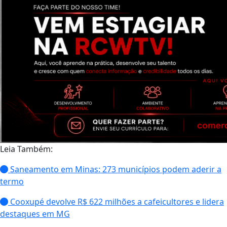
Leia Também:
Saneamento em Minas: 273 municípios podem aderir a
termo
Cooxupé devolve R$ 622 milhões a cafeicultores e lidera
destaques em MG