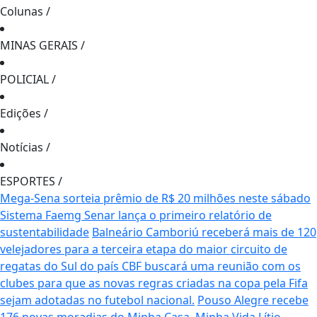
Colunas
/
MINAS GERAIS
/
POLICIAL
/
Edições
/
Notícias
/
ESPORTES
/
Mega-Sena sorteia prêmio de R$ 20 milhões neste sábado
Sistema Faemg Senar lança o primeiro relatório de
sustentabilidade
Balneário Camboriú receberá mais de 120
velejadores para a terceira etapa do maior circuito de
regatas do Sul do país
CBF buscará uma reunião com os
clubes para que as novas regras criadas na copa pela Fifa
sejam adotadas no futebol nacional.
Pouso Alegre recebe
176 novas moradias do Minha Casa, Minha Vida
Lítio