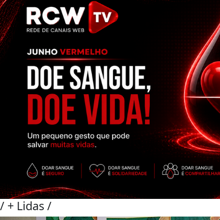
/
+ Lidas
/