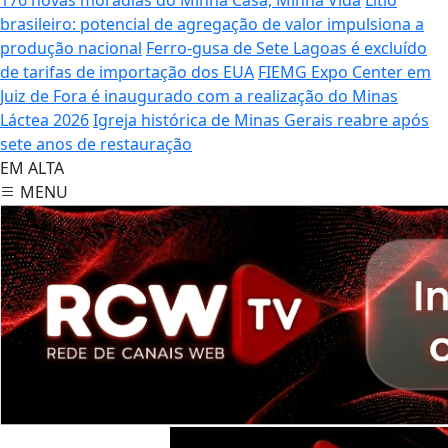
brasileiro: potencial de agregação de valor impulsiona a
produção nacional
Ferro-gusa de Sete Lagoas é excluído
de tarifas de importação dos EUA
FIEMG Expo Center em
Juiz de Fora é inaugurado com a realização do Minas
Láctea 2026
Igreja histórica de Minas Gerais reabre após
sete anos de restauração
EM ALTA
MENU