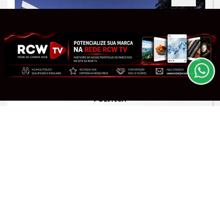
Termos de Uso e Privacidade
Esse site utiliza cookies para melhorar sua
experiência de navegação. Ao continuar o acesso,
entendemos que você concorda com nossos Termos
de Uso e Privacidade.
PARA MAIS INFORMAÇÕES,
ACESSE NOSSOS TERMOS
CLICANDO AQUI
PROSSEGUIR
POLÍTICA
TSE cria conselho para combater o
uso de inteligência artificial nas
eleições
Saiba Mais