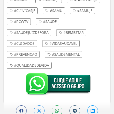
#CLINICASJF
#SAMU
#SAMUJF
#RCWTV
#SAUDE
#SAUDEJUIZDEFORA
#BEMESTAR
#CUIDADOS
#VIDASAUDAVEL
#PREVENCAO
#SAUDEMENTAL
#QUALIDADEDEVIDA