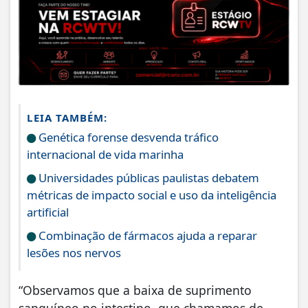
LEIA TAMBÉM:
Genética forense desvenda tráfico
internacional de vida marinha
Universidades públicas paulistas debatem
métricas de impacto social e uso da inteligência
artificial
Combinação de fármacos ajuda a reparar
lesões nos nervos
“Observamos que a baixa de suprimento