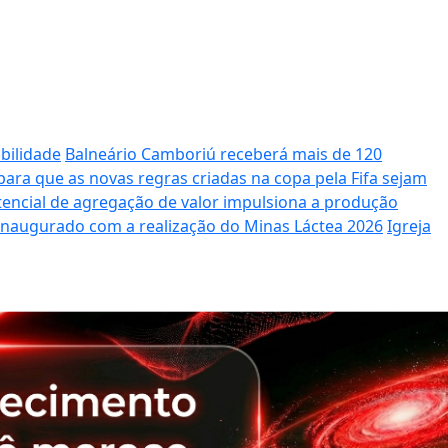
bilidade
Balneário Camboriú receberá mais de 120
ara que as novas regras criadas na copa pela Fifa sejam
potencial de agregação de valor impulsiona a produção
 inaugurado com a realização do Minas Láctea 2026
Igreja