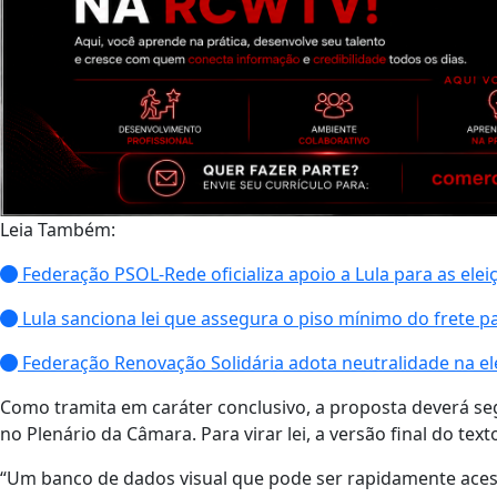
Leia Também:
Federação PSOL-Rede oficializa apoio a Lula para as elei
Lula sanciona lei que assegura o piso mínimo do frete p
Federação Renovação Solidária adota neutralidade na ele
Como tramita em caráter conclusivo, a proposta deverá seg
no Plenário da Câmara. Para virar lei, a versão final do te
“Um banco de dados visual que pode ser rapidamente aces