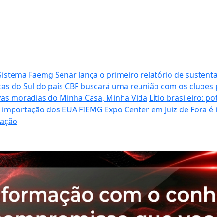
Sistema Faemg Senar lança o primeiro relatório de sustenta
tas do Sul do país
CBF buscará uma reunião com os clubes p
vas moradias do Minha Casa, Minha Vida
Lítio brasileiro: 
de importação dos EUA
FIEMG Expo Center em Juiz de Fora é
ração