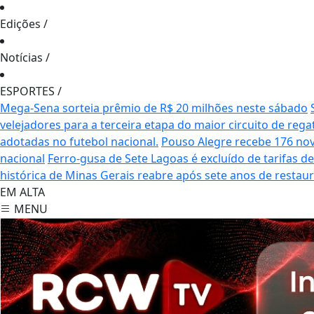
Edições
/
Notícias
/
ESPORTES
/
Mega-Sena sorteia prêmio de R$ 20 milhões neste sábado
velejadores para a terceira etapa do maior circuito de rega
adotadas no futebol nacional.
Pouso Alegre recebe 176 no
nacional
Ferro-gusa de Sete Lagoas é excluído de tarifas 
histórica de Minas Gerais reabre após sete anos de restau
EM ALTA
MENU