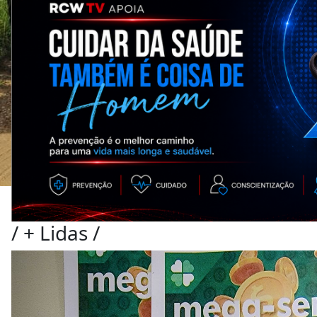
/
+ Lidas
/