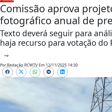
Comissão aprova projeto
fotográfico anual de pr
Texto deverá seguir para aná
haja recurso para votação do
Por
Redação RCWTV
Em
12/11/2025 14:30