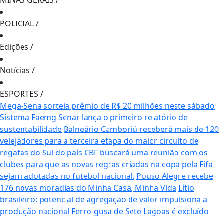
MINAS GERAIS
/
POLICIAL
/
Edições
/
Notícias
/
ESPORTES
/
Mega-Sena sorteia prêmio de R$ 20 milhões neste sábado
Sistema Faemg Senar lança o primeiro relatório de
sustentabilidade
Balneário Camboriú receberá mais de 120
velejadores para a terceira etapa do maior circuito de
regatas do Sul do país
CBF buscará uma reunião com os
clubes para que as novas regras criadas na copa pela Fifa
sejam adotadas no futebol nacional.
Pouso Alegre recebe
176 novas moradias do Minha Casa, Minha Vida
Lítio
brasileiro: potencial de agregação de valor impulsiona a
produção nacional
Ferro-gusa de Sete Lagoas é excluído