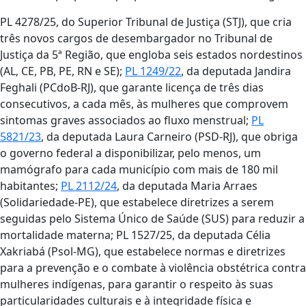
PL 4278/25, do Superior Tribunal de Justiça (STJ), que cria
três novos cargos de desembargador no Tribunal de
Justiça da 5ª Região, que engloba seis estados nordestinos
(AL, CE, PB, PE, RN e SE);
PL 1249/22
, da deputada Jandira
Feghali (PCdoB-RJ), que garante licença de três dias
consecutivos, a cada mês, às mulheres que comprovem
sintomas graves associados ao fluxo menstrual;
PL
5821/23
, da deputada Laura Carneiro (PSD-RJ), que obriga
o governo federal a disponibilizar, pelo menos, um
mamógrafo para cada município com mais de 180 mil
habitantes;
PL 2112/24
, da deputada Maria Arraes
(Solidariedade-PE), que estabelece diretrizes a serem
seguidas pelo Sistema Único de Saúde (SUS) para reduzir a
mortalidade materna; PL 1527/25, da deputada Célia
Xakriabá (Psol-MG), que estabelece normas e diretrizes
para a prevenção e o combate à violência obstétrica contra
mulheres indígenas, para garantir o respeito às suas
particularidades culturais e à integridade física e