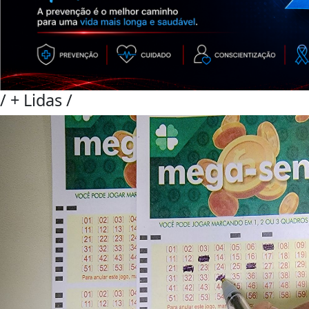
/
+ Lidas
/