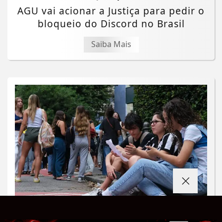
AGU vai acionar a Justiça para pedir o
bloqueio do Discord no Brasil
Saiba Mais
Termos de Uso e Privacidade
EDUCAÇÃO
Esse site utiliza cookies para melhorar sua
experiência de navegação. Ao continuar o acesso,
Resultados do Saeb 2025 mostram