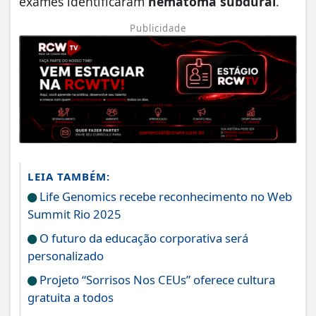
exames identificaram
hematoma subdural
.
Publicidade
LEIA TAMBÉM:
Life Genomics recebe reconhecimento no Web
Summit Rio 2025
O futuro da educação corporativa será
personalizado
Projeto “Sorrisos Nos CEUs” oferece cultura
gratuita a todos