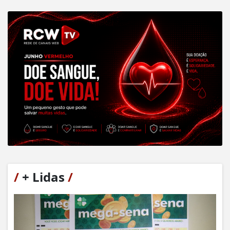
/
+ Lidas
/