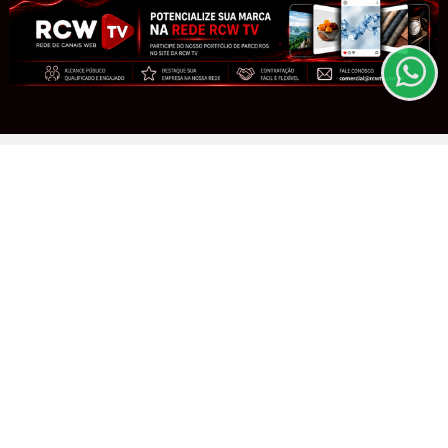
entendemos que você concorda com nossos Termos
avanço, mas matemática ainda é
de Uso e Privacidade.
desafio
PARA MAIS INFORMAÇÕES,
ACESSE NOSSOS TERMOS
CLICANDO AQUI
Saiba Mais
PROSSEGUIR
REGIÃO
Muriaé apresenta ao MPMG novas