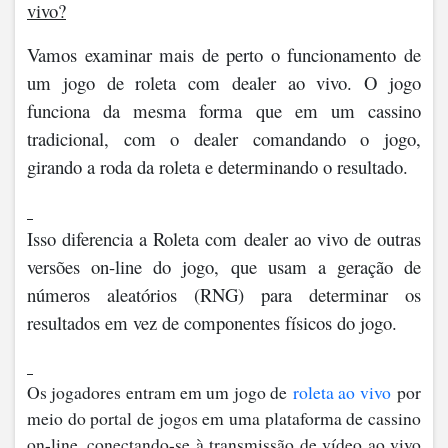
vivo?
Vamos examinar mais de perto o funcionamento de
um jogo de roleta com dealer ao vivo. O jogo
funciona da mesma forma que em um cassino
tradicional, com o dealer comandando o jogo,
girando a roda da roleta e determinando o resultado.
Isso diferencia a Roleta com dealer ao vivo de outras
versões on-line do jogo, que usam a geração de
números aleatórios (RNG) para determinar os
resultados em vez de componentes físicos do jogo.
Os jogadores entram em um jogo de
roleta ao vivo
por
meio do portal de jogos em uma plataforma de cassino
on-line, conectando-se à transmissão de vídeo ao vivo