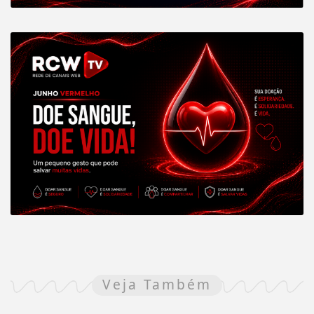
Veja Também