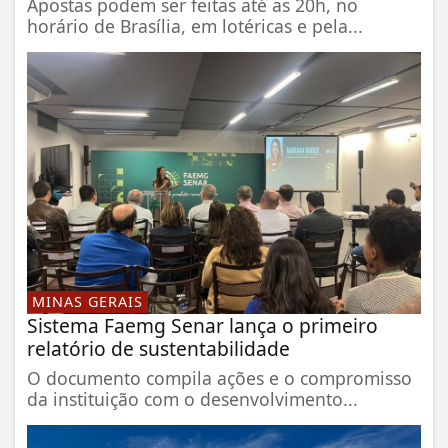
Apostas podem ser feitas até as 20h, no
horário de Brasília, em lotéricas e pela...
MINAS GERAIS
Sistema Faemg Senar lança o primeiro
relatório de sustentabilidade
O documento compila ações e o compromisso
da instituição com o desenvolvimento...