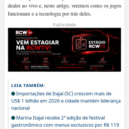
dealer ao vivo e, neste artigo, veremos como os jogos
funcionam e a tecnologia por trás deles.
Publicidade
LEIA TAMBÉM:
Importações de Itajaí (SC) crescem mais de
US$ 1 bilhão em 2026 e cidade mantém liderança
nacional
Marina Itajaí recebe 2ª edição de festival
gastronômico com menus exclusivos por R$ 119