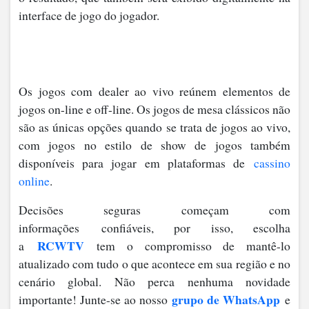
interface de jogo do jogador.
Os jogos com dealer ao vivo reúnem elementos de
jogos on-line e off-line. Os jogos de mesa clássicos não
são as únicas opções quando se trata de jogos ao vivo,
com jogos no estilo de show de jogos também
disponíveis para jogar em plataformas de
cassino
online
.
Decisões seguras começam com
informações confiáveis, por isso, escolha
RCWTV
a
tem o compromisso de mantê-lo
atualizado com tudo o que acontece em sua região e no
cenário global. Não perca nenhuma novidade
grupo de WhatsApp
importante! Junte-se ao nosso
e