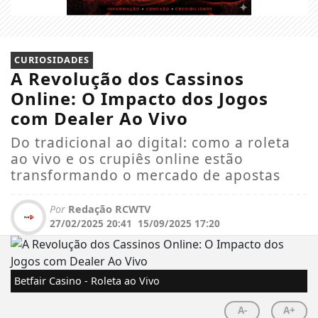
CURIOSIDADES
A Revolução dos Cassinos
Online: O Impacto dos Jogos
com Dealer Ao Vivo
Do tradicional ao digital: como a roleta
ao vivo e os crupiês online estão
transformando o mercado de apostas
Por
Redação RCWTV
27/02/2025 20:41
15/09/2025 17:20
Betfair Casino - Roleta ao Vivo
A-
A+