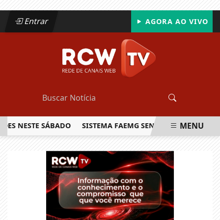
Entrar
AGORA AO VIVO
MENU
NESTE SÁBADO
SISTEMA FAEMG SENAR LANÇA O PRIMEIRO 
EM ALTA