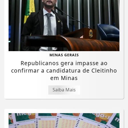
MINAS GERAIS
Republicanos gera impasse ao
confirmar a candidatura de Cleitinho
em Minas
Saiba Mais