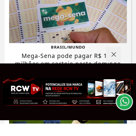
BRASIL/MUNDO
Mega-Sena pode pagar R$ 165
Termos de Uso e Privacidade
milhões em sorteio neste domingo
Esse site utiliza cookies para melhorar sua
Saiba Mais
experiência de navegação. Ao continuar o acesso,
entendemos que você concorda com nossos Termos
de Uso e Privacidade.
PARA MAIS INFORMAÇÕES,
ACESSE NOSSOS TERMOS
CLICANDO AQUI
PROSSEGUIR