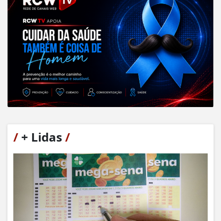
/
+ Lidas
/