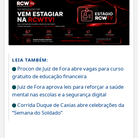
LEIA TAMBÉM:
Procon de Juiz de Fora abre vagas para curso
gratuito de educação financeira
Juiz de Fora aprova leis para reforçar a saúde
mental nas escolas e a segurança digital
Corrida Duque de Caxias abre celebrações da
“Semana do Soldado”