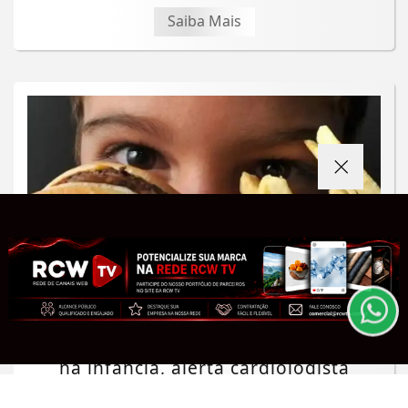
Saiba Mais
Termos de Uso e Privacidade
Esse site utiliza cookies para melhorar sua
experiência de navegação. Ao continuar o acesso,
entendemos que você concorda com nossos Termos
de Uso e Privacidade.
PARA MAIS INFORMAÇÕES,
ACESSE NOSSOS TERMOS
CLICANDO AQUI
SAÚDE
O controle do colesterol deve iniciar
PROSSEGUIR
na infância, alerta cardiologista
Saiba Mais