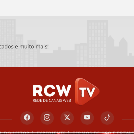
icados e muito mais!
|
|
L DO LEITOR
EXPEDIENTE
TERMOS DE USO E PRIVA