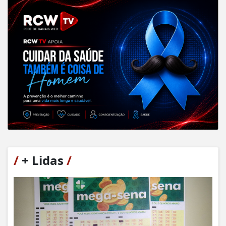
/
+ Lidas
/