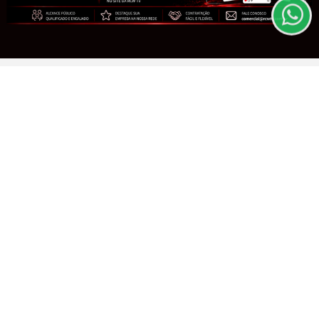
PARA MAIS INFORMAÇÕES,
ACESSE NOSSOS TERMOS
CLICANDO AQUI
Saiba Mais
PROSSEGUIR
MINAS GERAIS
Minas Gerais atinge a menor taxa de
analfabetismo de sua história