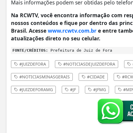
Mais informações podem ser obtidas pelo telefon
Na RCWTV, você encontra informação com resp
nossos conteúdos e fique por dentro das princi
Brasil. Acesse
www.rcwtv.com.br
e entre tamb
atualizações direto no seu celular.
FONTE/CRÉDITOS:
Prefeitura de Juiz de Fora
#JUIZDEFORA
#NOTICIASDEJUIZDEFORA
#NOTICIASMINASGERAIS
#CIDADE
#RCW
#JUIZDEFORAMG
#JF
#JFMG
#MIN