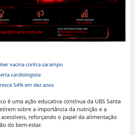
eber vacina contra sarampo
lerta cardiologista
cresce 54% em dez anos
tico é uma ação educativa contínua da UBS Santa
fletirem sobre a importância da nutrição e a
 acessíveis, reforçando o papel da alimentação
ão do bem-estar.