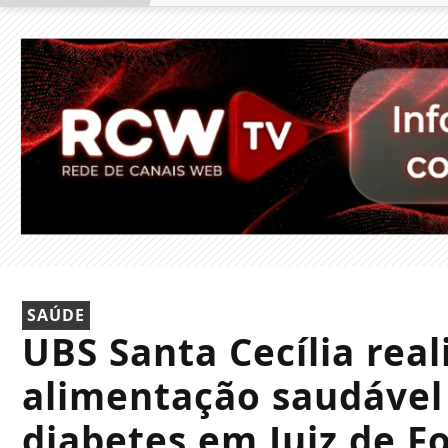
SAÚDE
UBS Santa Cecília real
alimentação saudável
diabetes em Juiz de F