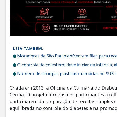
LEIA TAMBÉM:
Moradores de São Paulo enfrentam filas para rec
O controle do colesterol deve iniciar na infância, a
Número de cirurgias plásticas mamárias no SUS 
Criada em 2013, a Oficina da Culinária do Diabé
Cecília. O projeto incentiva os participantes a re
participarem da preparação de receitas simples e
equilibrada no controle do diabetes e na promoç