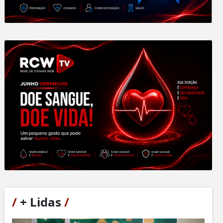
/
+ Lidas
/