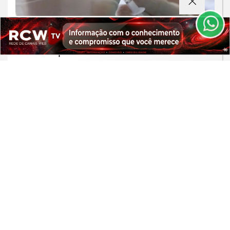
de Uso e Privacidade.
PARA MAIS INFORMAÇÕES,
ACESSE NOSSOS TERMOS
SAÚDE
CLICANDO AQUI
Moradores de São Paulo enfrentam
PROSSEGUIR
filas para receber vacina contra
sarampo
Saiba Mais