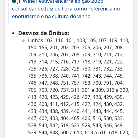
JF Wine Festival encerra edição 2026
consolidando Juiz de Fora como referência no
enoturismo e na cultura do vinho
Desvios de Ônibus:
Linhas 102, 116, 101, 103, 105, 107, 109, 110,
150, 155, 201, 202, 203, 205, 206, 207, 208,
209, 210, 706, 707, 708, 709, 710, 711, 712,
713, 714, 715, 716, 717, 718, 719, 721, 722,
725, 726, 727, 728, 729, 730, 731, 732, 733,
735, 736, 738, 740, 741, 742, 743, 744, 745,
746, 747, 748, 751, 757, 753, 700, 701, 704,
705, 709, 720, 737, 311, 301 a 309, 313 a 399,
413, 420, 423, 425, 426, 427, 428, 429, 435,
436, 408, 411, 412, 415, 422, 424, 430, 432,
433, 434, 438, 439, 440, 441, 443, 444, 445,
447, 402, 403, 404, 405, 406, 516, 530, 533,
538, 540, 542, 519, 523, 529, 543, 546, 549,
539, 544, 548, 600 a 610, 613 a 616, 618, 620,