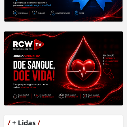
/
+ Lidas
/