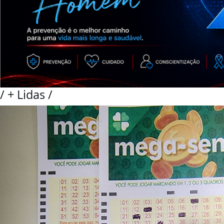
/
+ Lidas
/