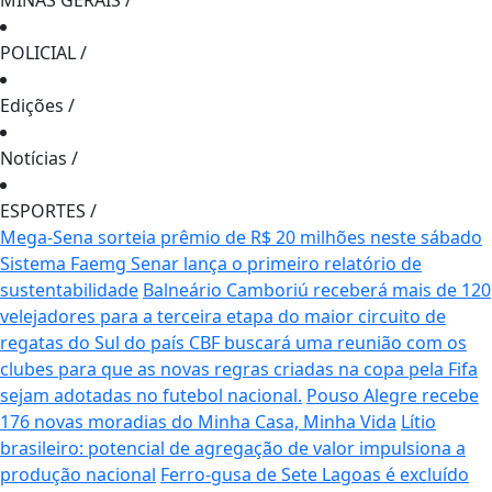
MINAS GERAIS
/
POLICIAL
/
Edições
/
Notícias
/
ESPORTES
/
Mega-Sena sorteia prêmio de R$ 20 milhões neste sábado
Sistema Faemg Senar lança o primeiro relatório de
sustentabilidade
Balneário Camboriú receberá mais de 120
velejadores para a terceira etapa do maior circuito de
regatas do Sul do país
CBF buscará uma reunião com os
clubes para que as novas regras criadas na copa pela Fifa
sejam adotadas no futebol nacional.
Pouso Alegre recebe
176 novas moradias do Minha Casa, Minha Vida
Lítio
brasileiro: potencial de agregação de valor impulsiona a
produção nacional
Ferro-gusa de Sete Lagoas é excluído