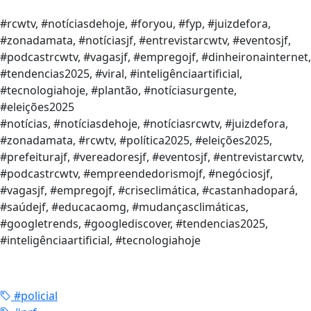
#rcwtv, #notíciasdehoje, #foryou, #fyp, #juizdefora,
#zonadamata, #notíciasjf, #entrevistarcwtv, #eventosjf,
#podcastrcwtv, #vagasjf, #empregojf, #dinheironainternet,
#tendencias2025, #viral, #inteligênciaartificial,
#tecnologiahoje, #plantão, #notíciasurgente,
#eleições2025
#notícias, #notíciasdehoje, #notíciasrcwtv, #juizdefora,
#zonadamata, #rcwtv, #política2025, #eleições2025,
#prefeiturajf, #vereadoresjf, #eventosjf, #entrevistarcwtv,
#podcastrcwtv, #empreendedorismojf, #negóciosjf,
#vagasjf, #empregojf, #criseclimática, #castanhadopará,
#saúdejf, #educacaomg, #mudançasclimáticas,
#googletrends, #googlediscover, #tendencias2025,
#inteligênciaartificial, #tecnologiahoje
#policial