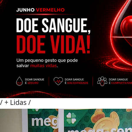
/
+ Lidas
/