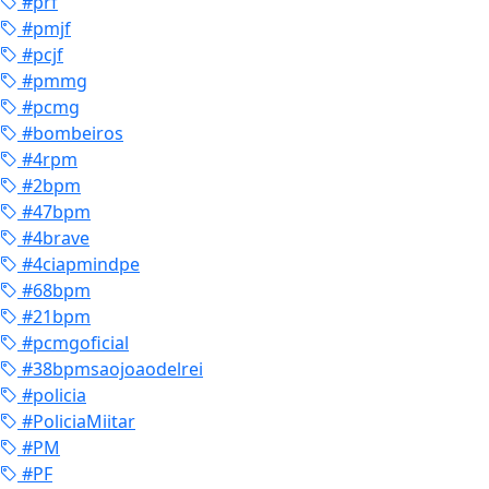
#prf
#pmjf
#pcjf
#pmmg
#pcmg
#bombeiros
#4rpm
#2bpm
#47bpm
#4brave
#4ciapmindpe
#68bpm
#21bpm
#pcmgoficial
#38bpmsaojoaodelrei
#policia
#PoliciaMiitar
#PM
#PF