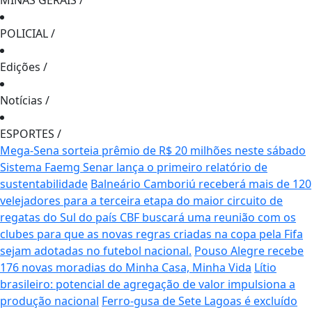
MINAS GERAIS
/
POLICIAL
/
Edições
/
Notícias
/
ESPORTES
/
Mega-Sena sorteia prêmio de R$ 20 milhões neste sábado
Sistema Faemg Senar lança o primeiro relatório de
sustentabilidade
Balneário Camboriú receberá mais de 120
velejadores para a terceira etapa do maior circuito de
regatas do Sul do país
CBF buscará uma reunião com os
clubes para que as novas regras criadas na copa pela Fifa
sejam adotadas no futebol nacional.
Pouso Alegre recebe
176 novas moradias do Minha Casa, Minha Vida
Lítio
brasileiro: potencial de agregação de valor impulsiona a
produção nacional
Ferro-gusa de Sete Lagoas é excluído