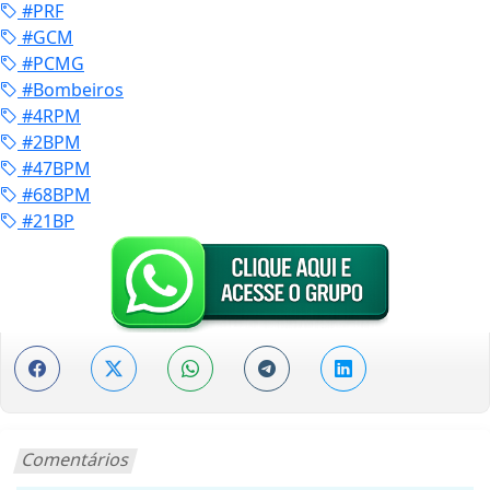
#PRF
#GCM
#PCMG
#Bombeiros
#4RPM
#2BPM
#47BPM
#68BPM
#21BP
Comentários