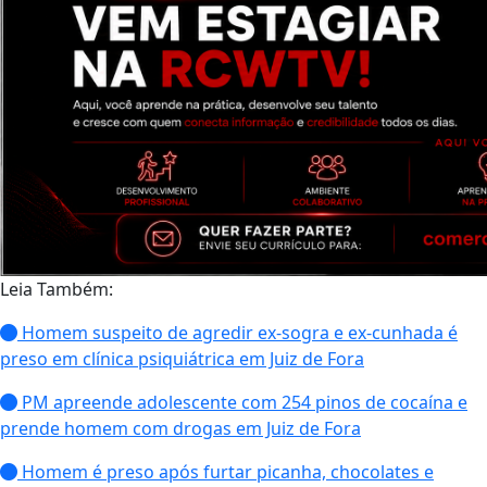
Leia Também:
Homem suspeito de agredir ex-sogra e ex-cunhada é
preso em clínica psiquiátrica em Juiz de Fora
PM apreende adolescente com 254 pinos de cocaína e
prende homem com drogas em Juiz de Fora
Homem é preso após furtar picanha, chocolates e