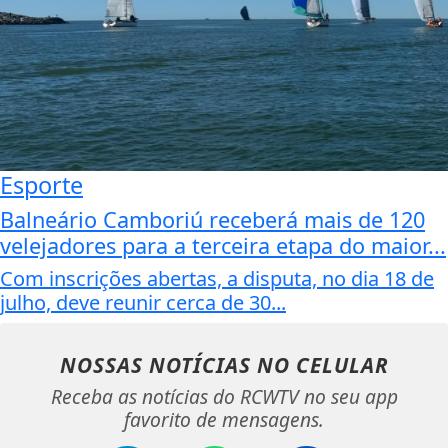
Esporte
Balneário Camboriú receberá mais de 120
velejadores para a terceira etapa do maior...
Com inscrições abertas, a disputa, no dia 18 de
julho, deve reunir cerca de 30...
NOSSAS NOTÍCIAS
NO CELULAR
Receba as notícias do RCWTV no seu app
favorito de mensagens.