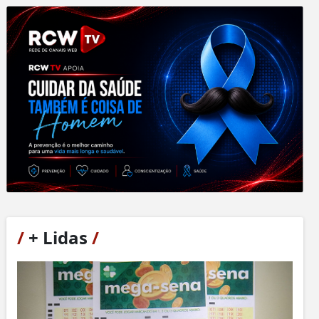
/
+ Lidas
/