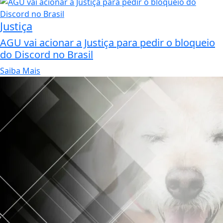
Justiça
AGU vai acionar a Justiça para pedir o bloqueio
do Discord no Brasil
Saiba Mais