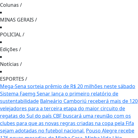
Colunas
/
MINAS GERAIS
/
POLICIAL
/
Edições
/
Notícias
/
ESPORTES
/
Mega-Sena sorteia prêmio de R$ 20 milhões neste sábado
Sistema Faemg Senar lança o primeiro relatório de
sustentabilidade
Balneário Camboriú receberá mais de 120
velejadores para a terceira etapa do maior circuito de
regatas do Sul do país
CBF buscará uma reunião com os
clubes para que as novas regras criadas na copa pela Fifa
sejam adotadas no futebol nacional.
Pouso Alegre recebe
176 novas moradias do Minha Casa, Minha Vida
Lítio