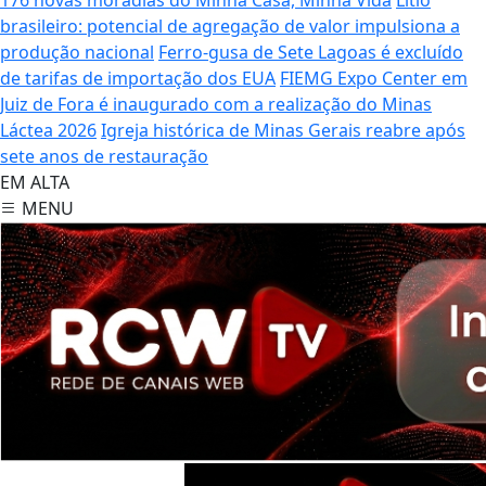
brasileiro: potencial de agregação de valor impulsiona a
produção nacional
Ferro-gusa de Sete Lagoas é excluído
de tarifas de importação dos EUA
FIEMG Expo Center em
Juiz de Fora é inaugurado com a realização do Minas
Láctea 2026
Igreja histórica de Minas Gerais reabre após
sete anos de restauração
EM ALTA
MENU