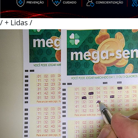
/
+ Lidas
/