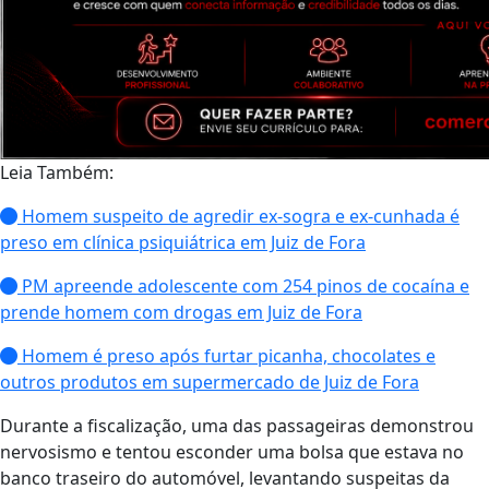
Leia Também:
Homem suspeito de agredir ex-sogra e ex-cunhada é
preso em clínica psiquiátrica em Juiz de Fora
PM apreende adolescente com 254 pinos de cocaína e
prende homem com drogas em Juiz de Fora
Homem é preso após furtar picanha, chocolates e
outros produtos em supermercado de Juiz de Fora
Durante a fiscalização, uma das passageiras demonstrou
nervosismo e tentou esconder uma bolsa que estava no
banco traseiro do automóvel, levantando suspeitas da