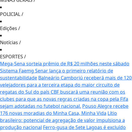
MINAS GERAIS
/
POLICIAL
/
Edições
/
Notícias
/
ESPORTES
/
Mega-Sena sorteia prêmio de R$ 20 milhões neste sábado
Sistema Faemg Senar lança o primeiro relatório de
sustentabilidade
Balneário Camboriú receberá mais de 120
velejadores para a terceira etapa do maior circuito de
regatas do Sul do país
CBF buscará uma reunião com os
clubes para que as novas regras criadas na copa pela Fifa
sejam adotadas no futebol nacional.
Pouso Alegre recebe
176 novas moradias do Minha Casa, Minha Vida
Lítio
brasileiro: potencial de agregação de valor impulsiona a
produção nacional
Ferro-gusa de Sete Lagoas é excluído