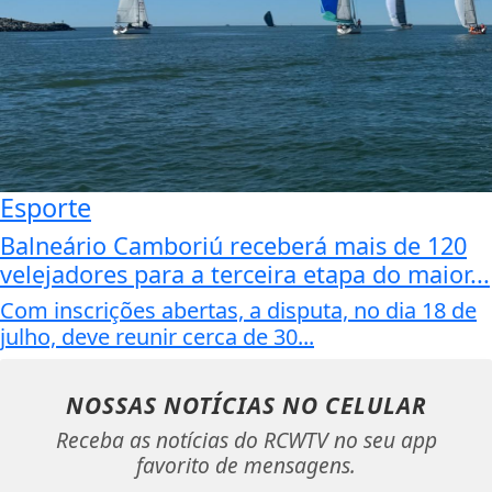
Esporte
Balneário Camboriú receberá mais de 120
velejadores para a terceira etapa do maior...
Com inscrições abertas, a disputa, no dia 18 de
julho, deve reunir cerca de 30...
NOSSAS NOTÍCIAS
NO CELULAR
Receba as notícias do RCWTV no seu app
favorito de mensagens.