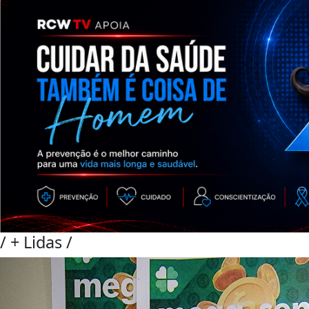
/
+ Lidas
/