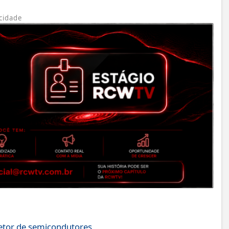
cidade
setor de semicondutores