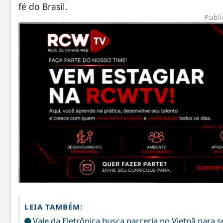
fé do Brasil.
Publi
LEIA TAMBÉM:
Vale da Eletrônica busca parceria no Vietnã para 