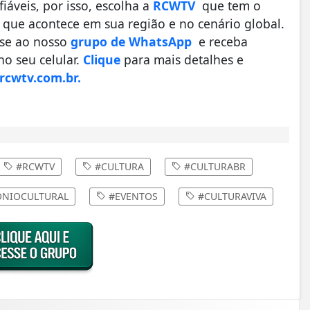
áveis, por isso, escolha a
RCWTV
que tem o
que acontece em sua região e no cenário global.
-se ao nosso
grupo de WhatsApp
e receba
o seu celular.
Clique
para mais detalhes e
cwtv.com.br.
#RCWTV
#CULTURA
#CULTURABR
NIOCULTURAL
#EVENTOS
#CULTURAVIVA