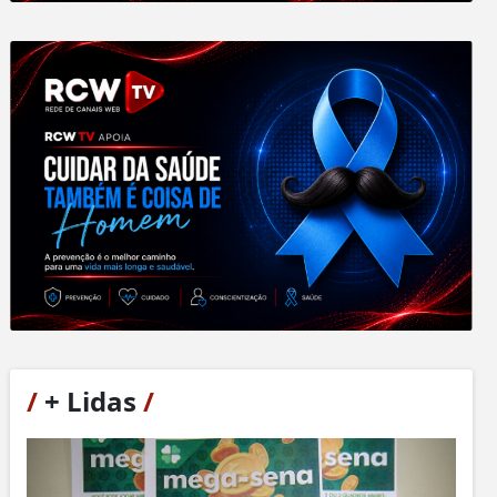
/
+ Lidas
/