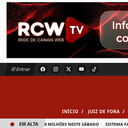
Entrar
/
/
INÍCIO
JUIZ DE FORA
EM ALTA
RÊMIO DE R$ 20 MILHÕES NESTE SÁBADO
SISTEMA FAEMG S