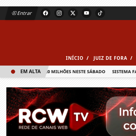
Entrar
/
/
INÍCIO
JUIZ DE FORA
EM ALTA
A PRÊMIO DE R$ 20 MILHÕES NESTE SÁBADO
SISTEMA FAEM