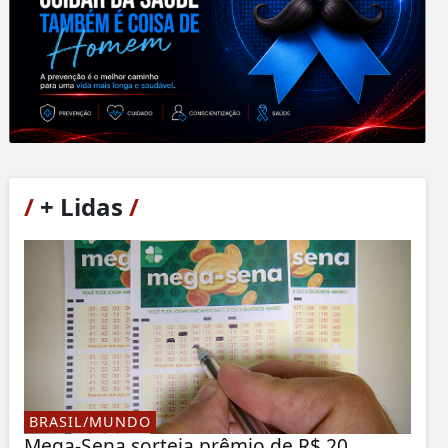
/
+ Lidas
/
BRASIL/MUNDO
Mega-Sena sorteia prêmio de R$ 20