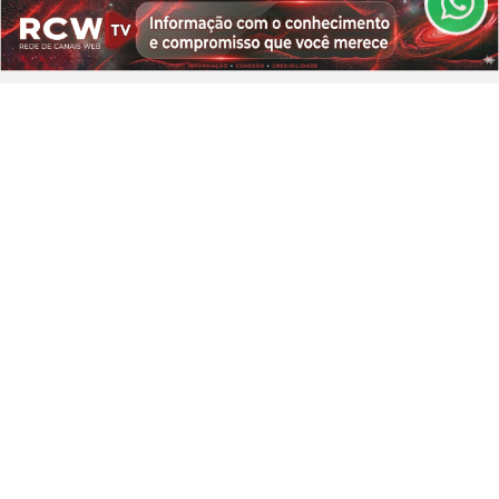
CLICANDO AQUI
Saiba Mais
PROSSEGUIR
POLÍTICA
Partidos têm até 15 de agosto para o
registro de candidaturas na Justiça...
Saiba Mais