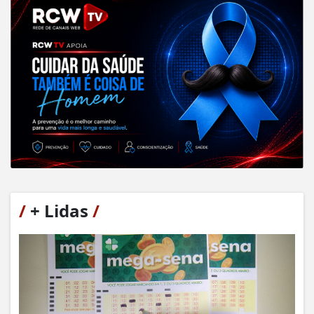
/
+ Lidas
/