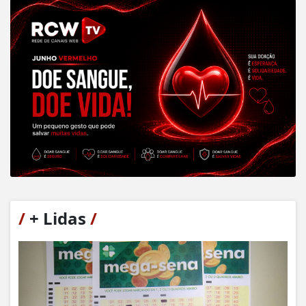
/
+ Lidas
/