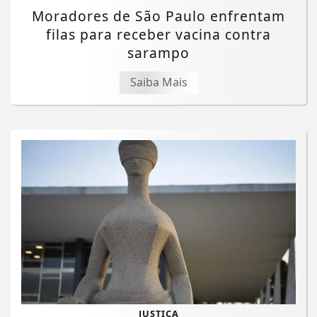
Moradores de São Paulo enfrentam
filas para receber vacina contra
sarampo
Saiba Mais
Termos de Uso e Privacidade
Esse site utiliza cookies para melhorar sua
JUSTIÇA
experiência de navegação. Ao continuar o acesso,