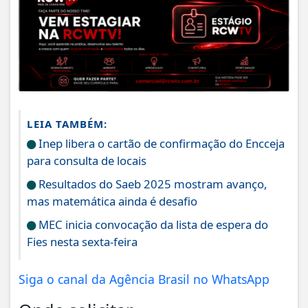
LEIA TAMBÉM:
Inep libera o cartão de confirmação do Encceja
para consulta de locais
Resultados do Saeb 2025 mostram avanço,
mas matemática ainda é desafio
MEC inicia convocação da lista de espera do
Fies nesta sexta-feira
Siga o canal da Agência Brasil no WhatsApp