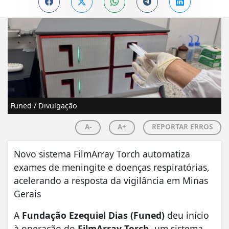
Funed / Divulgação
A-
A+
REPORTAR ERROS
Novo sistema FilmArray Torch automatiza
exames de meningite e doenças respiratórias,
acelerando a resposta da vigilância em Minas
Gerais
​A
Fundação Ezequiel Dias (Funed)
deu início
à operação do
FilmArray Torch
, um sistema