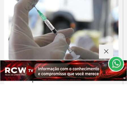
Termos de Uso e Privacidade
Esse site utiliza cookies para melhorar sua
experiência de navegação. Ao continuar o acesso,
entendemos que você concorda com nossos Termos
de Uso e Privacidade.
PARA MAIS INFORMAÇÕES,
ACESSE NOSSOS TERMOS
SAÚDE
CLICANDO AQUI
Moradores de São Paulo enfrentam
PROSSEGUIR
filas para receber vacina contra
sarampo
Saiba Mais