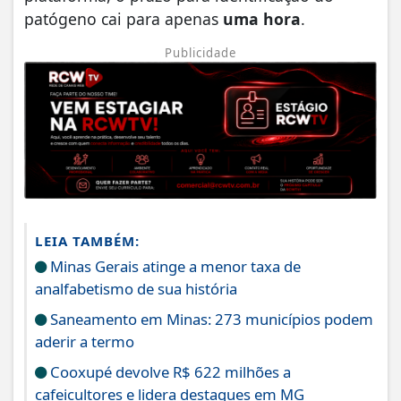
patógeno cai para apenas
uma hora
.
Publicidade
LEIA TAMBÉM:
Minas Gerais atinge a menor taxa de
analfabetismo de sua história
Saneamento em Minas: 273 municípios podem
aderir a termo
Cooxupé devolve R$ 622 milhões a
cafeicultores e lidera destaques em MG