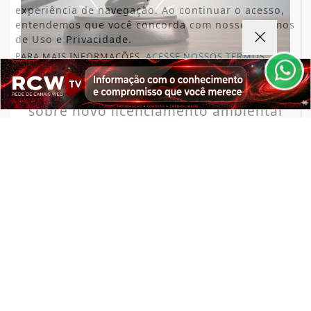
experiência de navegação. Ao continuar o acesso,
entendemos que você concorda com nossos Termos
de Uso e Privacidade.
PARA MAIS INFORMAÇÕES,
ACESSE NOSSOS TERMOS
CLICANDO AQUI
BRASIL/MUNDO
FIEMG atuará no STF em julgamento
PROSSEGUIR
sobre novo licenciamento ambiental
Saiba Mais