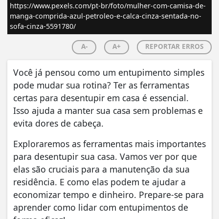
https://www.pexels.com/pt-br/foto/mulher-com-camisa-de-
manga-comprida-azul-petroleo-e-calca-cinza-sentada-no-
sofa-cinza-5591780/
A-
A+
REPORTAR ERROS
Você já pensou como um entupimento simples
pode mudar sua rotina? Ter as ferramentas
certas para desentupir em casa é essencial.
Isso ajuda a manter sua casa sem problemas e
evita dores de cabeça.
Exploraremos as ferramentas mais importantes
para desentupir sua casa. Vamos ver por que
elas são cruciais para a manutenção da sua
residência. E como elas podem te ajudar a
economizar tempo e dinheiro. Prepare-se para
aprender como lidar com entupimentos de