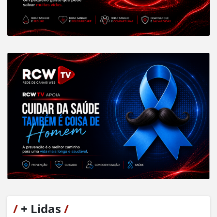
/
+ Lidas
/