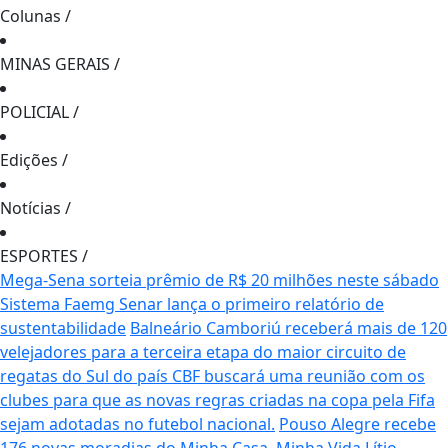
Colunas
/
MINAS GERAIS
/
POLICIAL
/
Edições
/
Notícias
/
ESPORTES
/
Mega-Sena sorteia prêmio de R$ 20 milhões neste sábado
Sistema Faemg Senar lança o primeiro relatório de
sustentabilidade
Balneário Camboriú receberá mais de 120
velejadores para a terceira etapa do maior circuito de
regatas do Sul do país
CBF buscará uma reunião com os
clubes para que as novas regras criadas na copa pela Fifa
sejam adotadas no futebol nacional.
Pouso Alegre recebe
176 novas moradias do Minha Casa, Minha Vida
Lítio