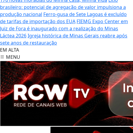
brasileiro: potencial de agregação de valor impulsiona a
produção nacional
Ferro-gusa de Sete Lagoas é excluído
de tarifas de importação dos EUA
FIEMG Expo Center em
Juiz de Fora é inaugurado com a realização do Minas
Láctea 2026
Igreja histórica de Minas Gerais reabre após
sete anos de restauração
EM ALTA
MENU