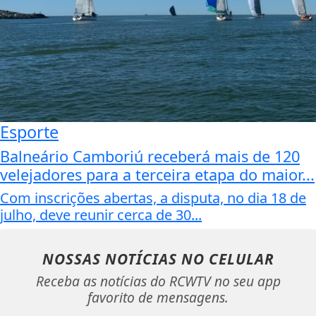
Esporte
Balneário Camboriú receberá mais de 120
velejadores para a terceira etapa do maior...
Com inscrições abertas, a disputa, no dia 18 de
julho, deve reunir cerca de 30...
NOSSAS NOTÍCIAS
NO CELULAR
Receba as notícias do RCWTV no seu app
favorito de mensagens.