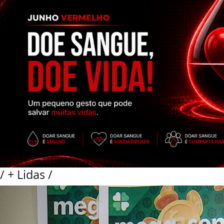
/
+ Lidas
/