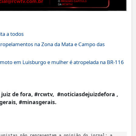
ita a todos
atropelamentos na Zona da Mata e Campo das
 moto em Luisburgo e mulher é atropelada na BR-116
 juiz de fora, #rcwtv, #noticiasdejuizdefora ,
 gerais, #minasgerais.
lunistas não representam a opinião do jornal; a