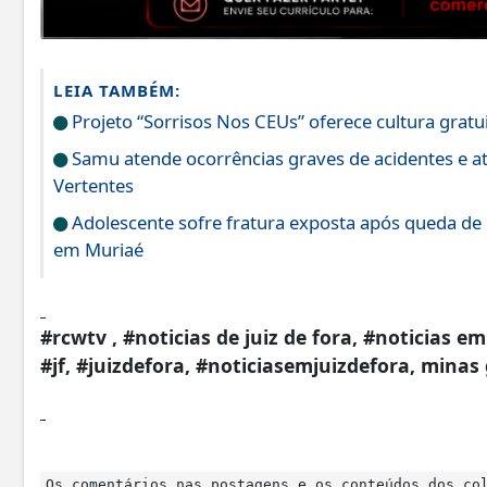
LEIA TAMBÉM:
Projeto “Sorrisos Nos CEUs” oferece cultura gratu
Samu atende ocorrências graves de acidentes e 
Vertentes
Adolescente sofre fratura exposta após queda de
em Muriaé
#rcwtv , #noticias de juiz de fora, #noticias em
#jf, #juizdefora, #noticiasemjuizdefora, minas
Os comentários nas postagens e os conteúdos dos co