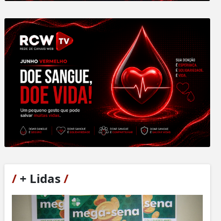
/
+ Lidas
/