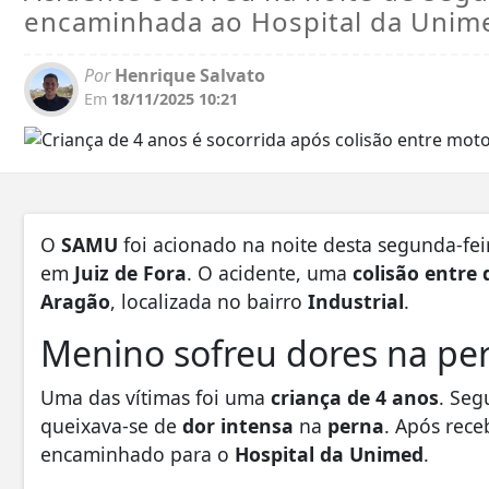
encaminhada ao Hospital da Unim
Por
Henrique Salvato
Em
18/11/2025 10:21
O
SAMU
foi acionado na noite desta segunda-feir
em
Juiz de Fora
. O acidente, uma
colisão entre
Aragão
, localizada no bairro
Industrial
.
Menino sofreu dores na pe
Uma das vítimas foi uma
criança de 4 anos
. Seg
queixava-se de
dor intensa
na
perna
. Após rece
encaminhado para o
Hospital da Unimed
.