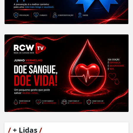
/
+ Lidas
/