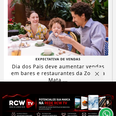
EXPECTATIVA DE VENDAS
Dia dos Pais deve aumentar vendas
em bares e restaurantes da Zona da
Termos de Uso e Privacidade
Mata,...
Esse site utiliza cookies para melhorar sua
Saiba Mais
experiência de navegação. Ao continuar o acesso,
entendemos que você concorda com nossos Termos
de Uso e Privacidade.
PARA MAIS INFORMAÇÕES,
ACESSE NOSSOS TERMOS
CLICANDO AQUI