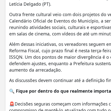
Letícia Delgado (PT).
Outra frente cultural veio com dois projetos do 
Calendário Oficial de Eventos do Município, a s
reunindo atividades sociais, culturais e esportiv
em salas de cinema, com vídeos de até um minuto
Além dessas iniciativas, os vereadores seguem em 
Reforma Fiscal, cujo prazo final é nesta terça-fei
ISSQN. Um dos pontos de maior divergência é o 
defendem ajustes, enquanto a Prefeitura susten
aumento da arrecadação.
As discussões devem continuar até a definição fin
🔍
Fique por dentro do que realmente importa 
🚨Decisões seguras começam com informações con
compromisso de mantê-lo atualizado com tudo o 