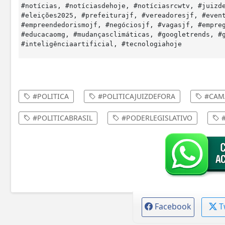
#notícias, #notíciasdehoje, #notíciasrcwtv, #juizd
#eleições2025, #prefeiturajf, #vereadoresjf, #even
#empreendedorismojf, #negóciosjf, #vagasjf, #empre
#educacaomg, #mudançasclimáticas, #googletrends, #
#inteligênciaartificial, #tecnologiahoje
#POLITICA
#POLITICAJUIZDEFORA
#CAMA
#POLITICABRASIL
#PODERLEGISLATIVO
#
Facebook
T