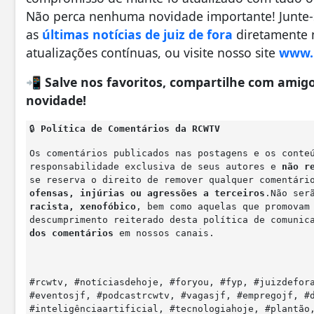
Não perca nenhuma novidade importante! Junte
as
últimas notícias de juiz de fora
diretamente n
atualizações contínuas, ou visite nosso site
www.r
📲
Salve nos favoritos, compartilhe com ami
novidade!
🔒
Política de Comentários da RCWTV
Os comentários publicados nas postagens e os conte
responsabilidade exclusiva de seus autores e
não r
se reserva o direito de remover qualquer comentár
ofensas, injúrias ou agressões a terceiros
.Não ser
racista, xenofóbico
, bem como aquelas que promova
descumprimento reiterado desta política de comunic
dos comentários
em nossos canais.
#rcwtv, #notíciasdehoje, #foryou, #fyp, #juizdefor
#eventosjf, #podcastrcwtv, #vagasjf, #empregojf, #
#inteligênciaartificial, #tecnologiahoje, #plantão