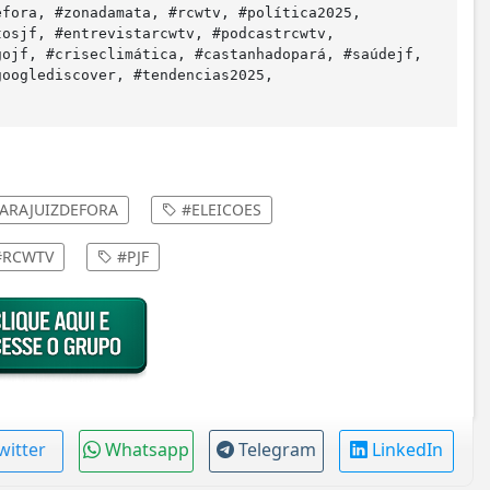
efora, #zonadamata, #rcwtv, #política2025,
tosjf, #entrevistarcwtv, #podcastrcwtv,
gojf, #criseclimática, #castanhadopará, #saúdejf,
googlediscover, #tendencias2025,
RAJUIZDEFORA
#ELEICOES
RCWTV
#PJF
witter
Whatsapp
Telegram
LinkedIn