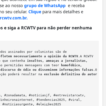
-se ao nosso
grupo de WhatsApp
e receba
o seu celular.
Clique
para mais detalhes e
cwtv.com.br.
gos e siga a RCWTV para não perder nenhuma
údos assinados por colunistas são de
efletem necessariamente a opinião da RCWTV
.A RCWTV
io que contenha
insultos, ameaças a jornalistas,
ão permitidas mensagens com teor
homofóbico,
m
discurso de ódio ou disseminem informações falsas
.O
ação poderá resultar na
exclusão definitiva do autor
a, #zonadamata, #notíciasjf, #entrevistarcwtv,
dinheironainternet, #tendencias2025, #viral,
, #notíciasurgente, #eleições2025