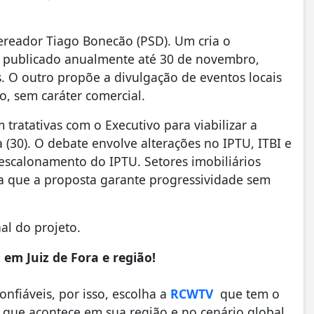
vereador Tiago Bonecão (PSD). Um cria o
er publicado anualmente até 30 de novembro,
as. O outro propõe a divulgação de eventos locais
, sem caráter comercial.
tratativas com o Executivo para viabilizar a
ra (30). O debate envolve alterações no IPTU, ITBI e
escalonamento do IPTU. Setores imobiliários
ta que a proposta garante progressividade sem
al do projeto.
em Juiz de Fora e região!
fiáveis, por isso, escolha a
RCWTV
que tem o
que acontece em sua região e no cenário global.