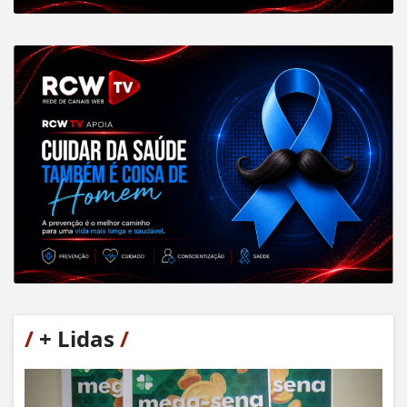
/
+ Lidas
/