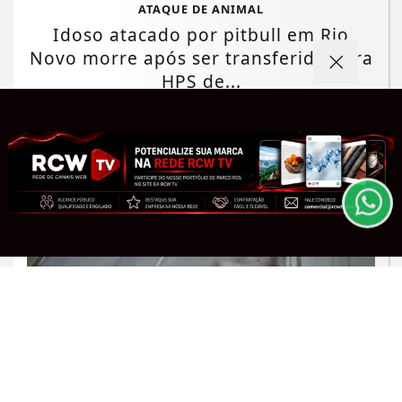
ATAQUE DE ANIMAL
Idoso atacado por pitbull em Rio
Novo morre após ser transferido para
HPS de...
Termos de Uso e Privacidade
Esse site utiliza cookies para melhorar sua
Saiba Mais
experiência de navegação. Ao continuar o acesso,
entendemos que você concorda com nossos Termos
de Uso e Privacidade.
PARA MAIS INFORMAÇÕES,
ACESSE NOSSOS TERMOS
CLICANDO AQUI
PROSSEGUIR