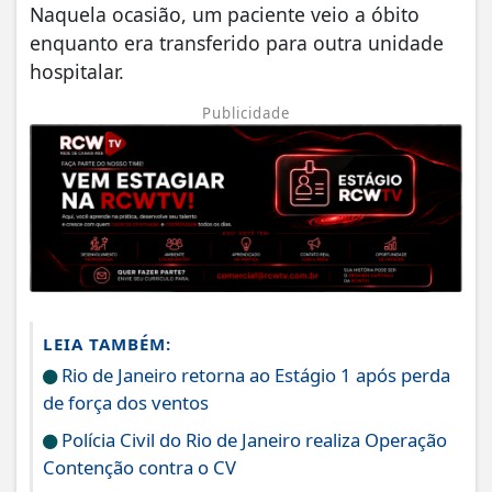
Naquela ocasião, um paciente veio a óbito
enquanto era transferido para outra unidade
hospitalar.
Publicidade
LEIA TAMBÉM:
Rio de Janeiro retorna ao Estágio 1 após perda
de força dos ventos
Polícia Civil do Rio de Janeiro realiza Operação
Contenção contra o CV