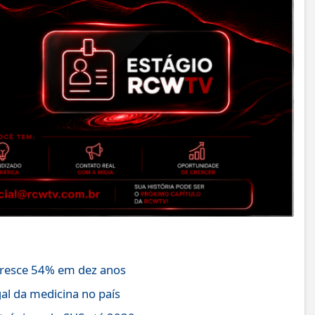
cresce 54% em dez anos
gal da medicina no país