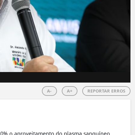
A-
A+
REPORTAR ERROS
 30% o aproveitamento do plasma sanguíneo,