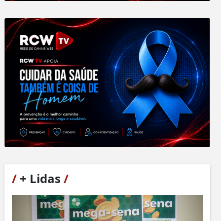
/
+ Lidas
/