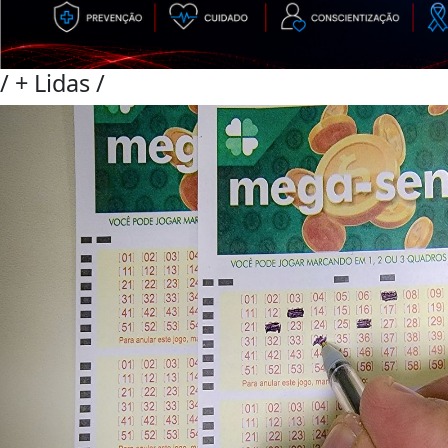
/
+ Lidas
/