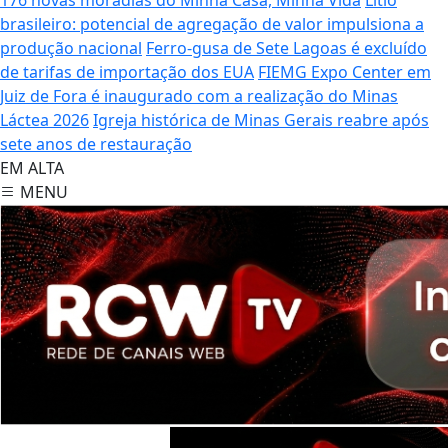
brasileiro: potencial de agregação de valor impulsiona a
produção nacional
Ferro-gusa de Sete Lagoas é excluído
de tarifas de importação dos EUA
FIEMG Expo Center em
Juiz de Fora é inaugurado com a realização do Minas
Láctea 2026
Igreja histórica de Minas Gerais reabre após
sete anos de restauração
EM ALTA
MENU