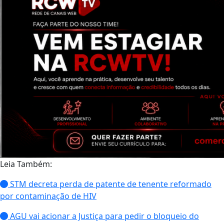
Leia Também:
STM decreta perda de patente de tenente reformado
por contaminação de HIV
AGU vai acionar a Justiça para pedir o bloqueio do