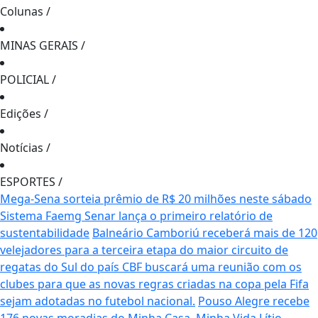
Colunas
/
MINAS GERAIS
/
POLICIAL
/
Edições
/
Notícias
/
ESPORTES
/
Mega-Sena sorteia prêmio de R$ 20 milhões neste sábado
Sistema Faemg Senar lança o primeiro relatório de
sustentabilidade
Balneário Camboriú receberá mais de 120
velejadores para a terceira etapa do maior circuito de
regatas do Sul do país
CBF buscará uma reunião com os
clubes para que as novas regras criadas na copa pela Fifa
sejam adotadas no futebol nacional.
Pouso Alegre recebe
176 novas moradias do Minha Casa, Minha Vida
Lítio