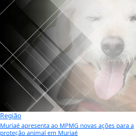
Região
Muriaé apresenta ao MPMG novas ações para a
proteção animal em Muriaé