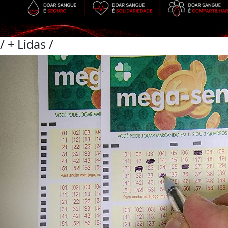
/
+ Lidas
/