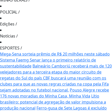
MINAS GERAIS
/
POLICIAL
/
Edições
/
Notícias
/
ESPORTES
/
Mega-Sena sorteia prêmio de R$ 20 milhões neste sábado
Sistema Faemg Senar lança o primeiro relatório de
sustentabilidade
Balneário Camboriú receberá mais de 120
velejadores para a terceira etapa do maior circuito de
regatas do Sul do país
CBF buscará uma reunião com os
clubes para que as novas regras criadas na copa pela Fifa
sejam adotadas no futebol nacional.
Pouso Alegre recebe
176 novas moradias do Minha Casa, Minha Vida
Lítio
brasileiro: potencial de agregação de valor impulsiona a
produção nacional
Ferro-gusa de Sete Lagoas é excluído