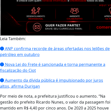
Leia Também:
ANP confirma recorde de áreas ofertadas nos leilões de
petróleo em outubro
Nova Lei do Frete é sancionada e torna permanente a
fiscalização do Ciot
Aumento da dívida pública é impulsionado por juros
altos, afirma Durigan
Por meio de nota, a prefeitura justificou o aumento. “Na
gestão do prefeito Ricardo Nunes, o valor da passagem foi
mantido em R$ 4,40 por cinco anos. De 2020 a 2025 houve