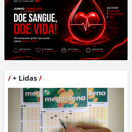
/
+ Lidas
/