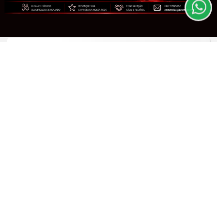
Saiba Mais
CLICANDO AQUI
PROSSEGUIR
CINEMA E CULTURA
Documentário sobre Cidades Criativas
da Gastronomia estreia no Matula
Film...