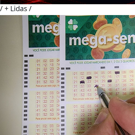
/
+ Lidas
/