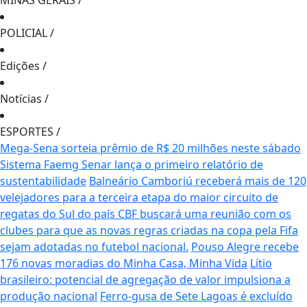
MINAS GERAIS
/
POLICIAL
/
Edições
/
Notícias
/
ESPORTES
/
Mega-Sena sorteia prêmio de R$ 20 milhões neste sábado
Sistema Faemg Senar lança o primeiro relatório de
sustentabilidade
Balneário Camboriú receberá mais de 120
velejadores para a terceira etapa do maior circuito de
regatas do Sul do país
CBF buscará uma reunião com os
clubes para que as novas regras criadas na copa pela Fifa
sejam adotadas no futebol nacional.
Pouso Alegre recebe
176 novas moradias do Minha Casa, Minha Vida
Lítio
brasileiro: potencial de agregação de valor impulsiona a
produção nacional
Ferro-gusa de Sete Lagoas é excluído