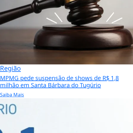
Região
MPMG pede suspensão de shows de R$ 1,8
milhão em Santa Bárbara do Tugúrio
Saiba Mais