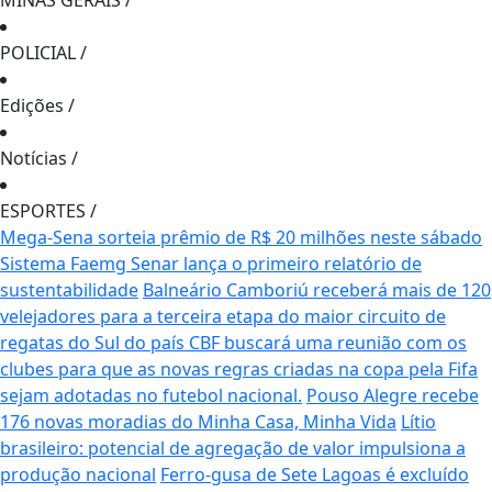
MINAS GERAIS
/
POLICIAL
/
Edições
/
Notícias
/
ESPORTES
/
Mega-Sena sorteia prêmio de R$ 20 milhões neste sábado
Sistema Faemg Senar lança o primeiro relatório de
sustentabilidade
Balneário Camboriú receberá mais de 120
velejadores para a terceira etapa do maior circuito de
regatas do Sul do país
CBF buscará uma reunião com os
clubes para que as novas regras criadas na copa pela Fifa
sejam adotadas no futebol nacional.
Pouso Alegre recebe
176 novas moradias do Minha Casa, Minha Vida
Lítio
brasileiro: potencial de agregação de valor impulsiona a
produção nacional
Ferro-gusa de Sete Lagoas é excluído