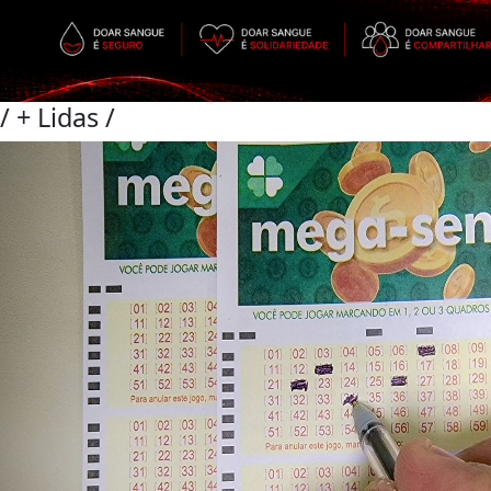
/
+ Lidas
/