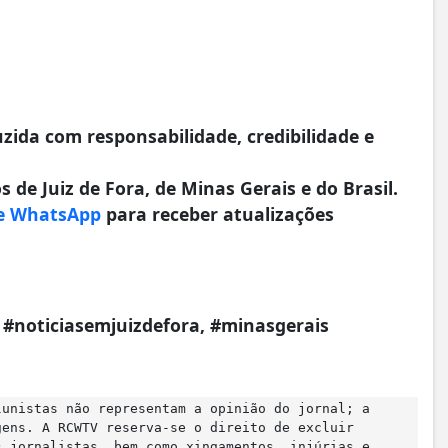
da com responsabilidade, credibilidade e
 de Juiz de Fora, de Minas Gerais e do Brasil.
e WhatsApp
para receber atualizações
a, #noticiasemjuizdefora, #minasgerais
lunistas não representam a opinião do jornal; a
gens. A RCWTV reserva-se o direito de excluir
s jornalistas, bem como xingamentos, injúrias e