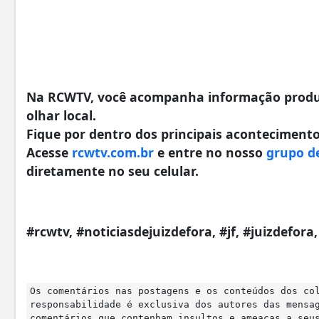
Na RCWTV, você acompanha informação produzi
olhar local.
Fique por dentro dos principais acontecimentos
Acesse
rcwtv.com.br
e entre no nosso
grupo d
diretamente no seu celular.
#rcwtv, #noticiasdejuizdefora, #jf, #juizdefor
Os comentários nas postagens e os conteúdos dos co
responsabilidade é exclusiva dos autores das mensa
comentários que contenham insultos e ameaças a seu