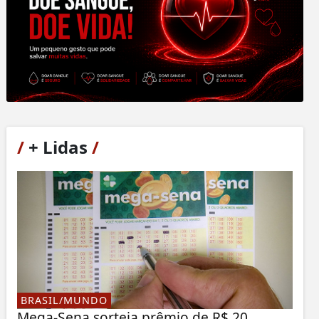
/
+ Lidas
/
BRASIL/MUNDO
Mega-Sena sorteia prêmio de R$ 20