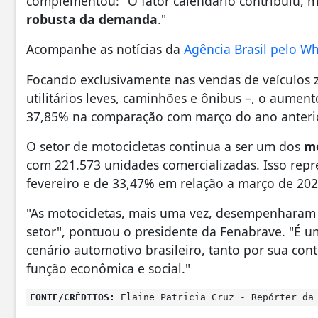
complementou: "O fator calendário contribuiu
robusta da demanda
."
Acompanhe as notícias da
Agência Brasil pelo W
Focando exclusivamente nas vendas de veículos z
utilitários leves, caminhões e ônibus –, o aument
37,85% na comparação com março do ano anterior
O setor de motocicletas continua a ser um dos
mo
com 221.573 unidades comercializadas. Isso re
fevereiro e de 33,47% em relação a março de 202
"As motocicletas, mais uma vez, desempenharam
setor", pontuou o presidente da Fenabrave. "É 
cenário automotivo brasileiro, tanto por sua con
função econômica e social."
FONTE/CRÉDITOS:
Elaine Patricia Cruz - Repórter da 