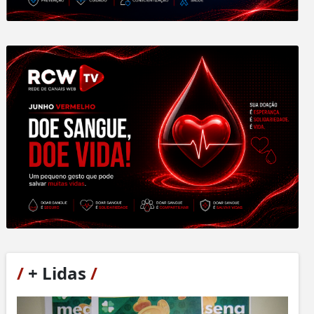
/
+ Lidas
/