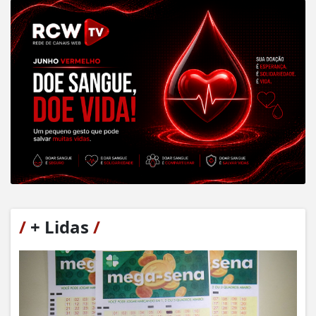
/
+ Lidas
/