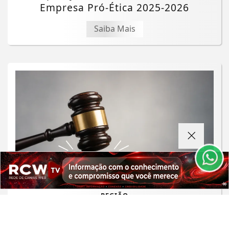
Empresa Pró-Ética 2025-2026
Saiba Mais
Termos de Uso e Privacidade
Esse site utiliza cookies para melhorar sua
experiência de navegação. Ao continuar o acesso,
entendemos que você concorda com nossos Termos
de Uso e Privacidade.
PARA MAIS INFORMAÇÕES,
ACESSE NOSSOS TERMOS
CLICANDO AQUI
PROSSEGUIR
REGIÃO
MPMG pede suspensão de shows de
R$ 1,8 milhão em Santa Bárbara do