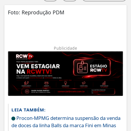
Foto: Reprodução PDM
Publicidade
LEIA TAMBÉM:
Procon-MPMG determina suspensão da venda
de doces da linha Balls da marca Fini em Minas