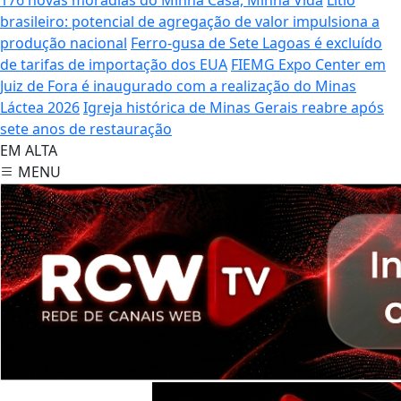
brasileiro: potencial de agregação de valor impulsiona a
produção nacional
Ferro-gusa de Sete Lagoas é excluído
de tarifas de importação dos EUA
FIEMG Expo Center em
Juiz de Fora é inaugurado com a realização do Minas
Láctea 2026
Igreja histórica de Minas Gerais reabre após
sete anos de restauração
EM ALTA
MENU