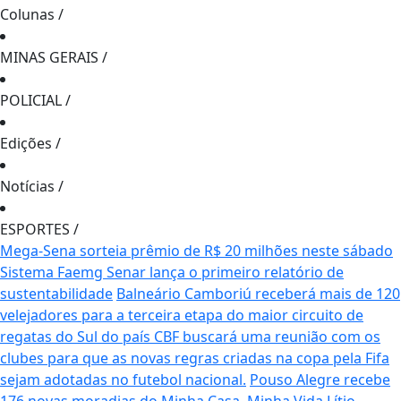
Colunas
/
MINAS GERAIS
/
POLICIAL
/
Edições
/
Notícias
/
ESPORTES
/
Mega-Sena sorteia prêmio de R$ 20 milhões neste sábado
Sistema Faemg Senar lança o primeiro relatório de
sustentabilidade
Balneário Camboriú receberá mais de 120
velejadores para a terceira etapa do maior circuito de
regatas do Sul do país
CBF buscará uma reunião com os
clubes para que as novas regras criadas na copa pela Fifa
sejam adotadas no futebol nacional.
Pouso Alegre recebe
176 novas moradias do Minha Casa, Minha Vida
Lítio