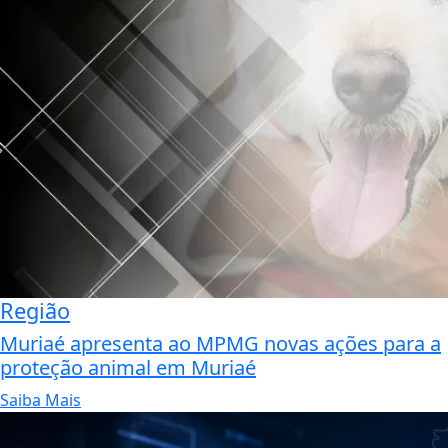
Região
Muriaé apresenta ao MPMG novas ações para a
proteção animal em Muriaé
Saiba Mais