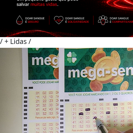
/
+ Lidas
/