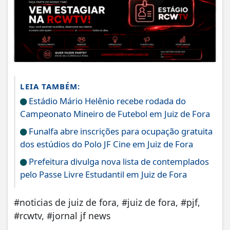
LEIA TAMBÉM:
Estádio Mário Helênio recebe rodada do
Campeonato Mineiro de Futebol em Juiz de Fora
Funalfa abre inscrições para ocupação gratuita
dos estúdios do Polo JF Cine em Juiz de Fora
Prefeitura divulga nova lista de contemplados
pelo Passe Livre Estudantil em Juiz de Fora
#noticias de juiz de fora, #juiz de fora, #pjf,
#rcwtv, #jornal jf news