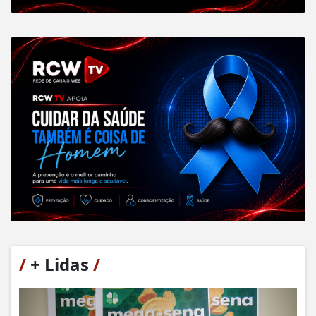
/
+ Lidas
/