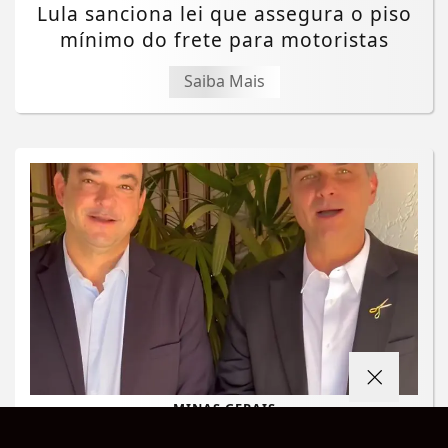
Lula sanciona lei que assegura o piso
mínimo do frete para motoristas
Saiba Mais
Termos de Uso e Privacidade
MINAS GERAIS
Esse site utiliza cookies para melhorar sua
PL oficializa Flávio Roscoe na disputa