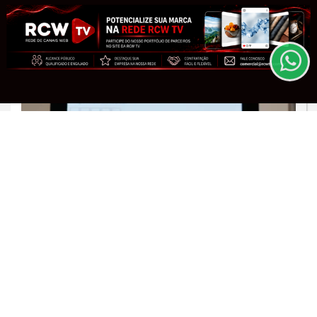
experiência de navegação. Ao continuar o acesso,
pelo Governo de Minas Gerais
entendemos que você concorda com nossos Termos
de Uso e Privacidade.
Saiba Mais
PARA MAIS INFORMAÇÕES,
ACESSE NOSSOS TERMOS
CLICANDO AQUI
PROSSEGUIR
JUSTIÇA
TRE-RJ altera 66 locais de votação
para conter o crime organizado