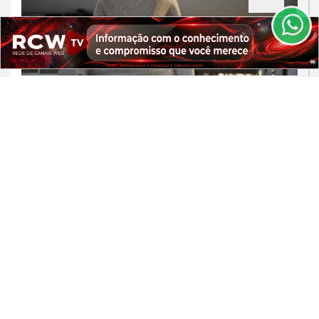
PARA MAIS INFORMAÇÕES,
ACESSE NOSSOS TERMOS
CLICANDO AQUI
PROSSEGUIR
JUSTIÇA
Alexandre de Moraes nega visitas de
filhos a Jair Bolsonaro no Dia dos Pais
Saiba Mais