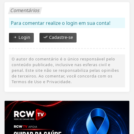
Comentários
Para comentar realize o login em sua conta!
Login
Cadastre-se
O autor do comentário é o único responsável pelo
conteúdo publicado, inclusive nas esferas civil e
penal. Este site não se responsabiliza pelas opiniões
de terceiros. Ao comentar, você concorda com os
Termos de Uso e Privacidade.