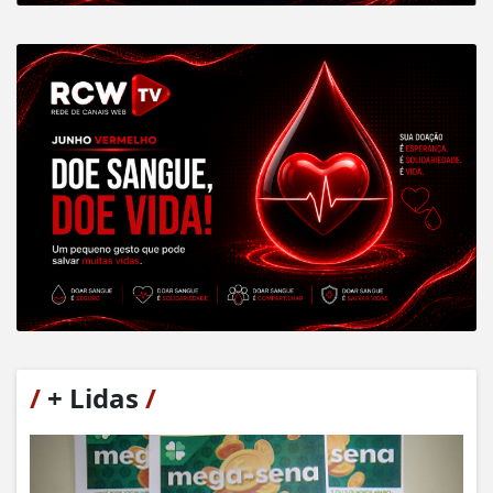
/
+ Lidas
/