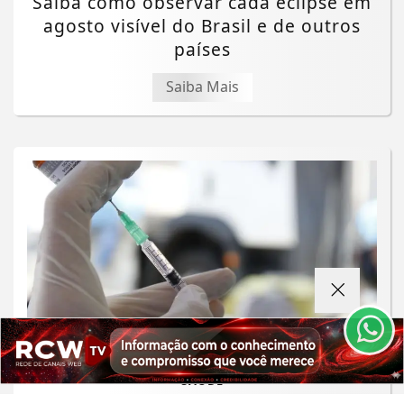
Saiba como observar cada eclipse em
agosto visível do Brasil e de outros
países
Saiba Mais
Termos de Uso e Privacidade
Esse site utiliza cookies para melhorar sua
experiência de navegação. Ao continuar o acesso,
entendemos que você concorda com nossos Termos
de Uso e Privacidade.
PARA MAIS INFORMAÇÕES,
ACESSE NOSSOS TERMOS
CLICANDO AQUI
PROSSEGUIR
SAÚDE