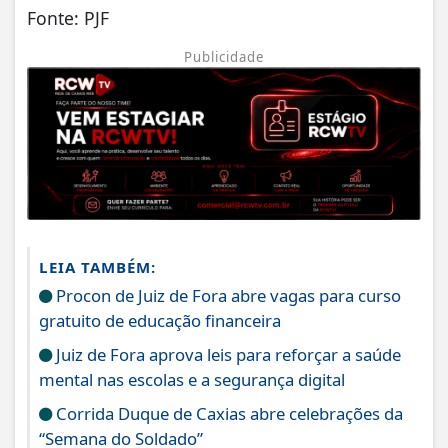
Fonte: PJF
Publicidade
LEIA TAMBÉM:
Procon de Juiz de Fora abre vagas para curso
gratuito de educação financeira
Juiz de Fora aprova leis para reforçar a saúde
mental nas escolas e a segurança digital
Corrida Duque de Caxias abre celebrações da
“Semana do Soldado”